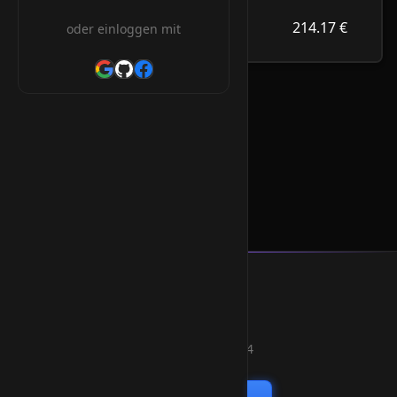
214.17 €
.ac.vn
214.17 €
oder einloggen mit
/Jahr
.ac.vn Orderform
* Alle Preise inkl. 19% MwSt.
Smart Weblications GmbH
Hosting, Websolutions and more...
Professional hosting services since 2004