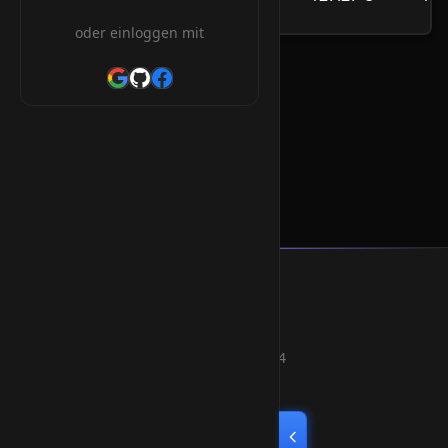
/Jahr
oder einloggen mit
.bio Orderform
* Alle Preise inkl. 19% MwSt.
Smart Weblications GmbH
Hosting, Websolutions and more...
Professional hosting services since 2004
Quick Links