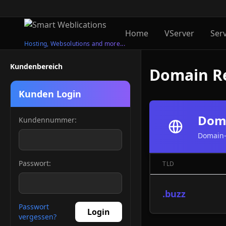
Home
VServer
Ser
Hosting, Websolutions and more...
Kundenbereich
Domain Re
Kunden Login
Doma
Kundennummer:
Domain-
Passwort:
TLD
.buzz
Passwort
Login
vergessen?