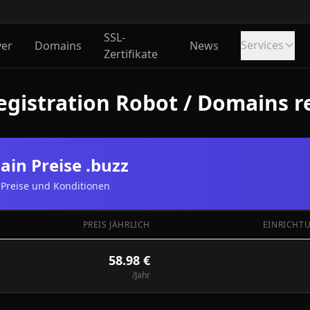
SSL-
Services
ver
Domains
News
Zertifikate
gistration Robot / Domains re
in Preise .buzz
Preise und Konditionen
PREIS JÄHRLICH
EINRICHT
58.98 €
/Jahr