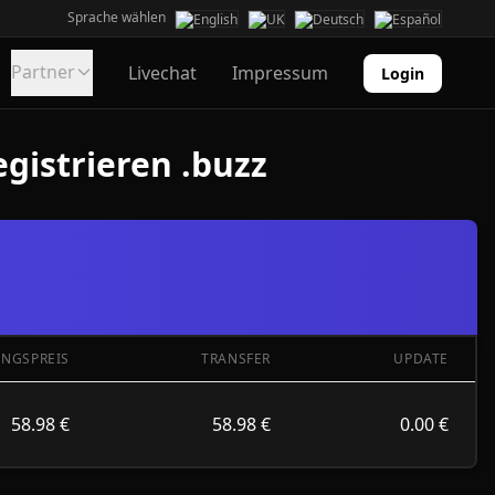
Sprache wählen
Partner
Livechat
Impressum
Login
gistrieren .buzz
UNGSPREIS
TRANSFER
UPDATE
58.98 €
58.98 €
0.00 €