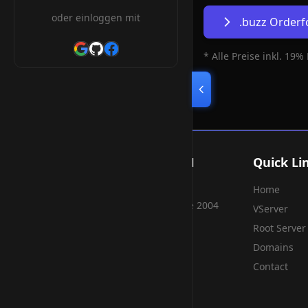
oder einloggen mit
.buzz Order
* Alle Preise inkl. 19%
Smart Weblications GmbH
Quick Li
Home
Hosting, Websolutions and more...
Professional hosting services since 2004
VServer
Root Server
Domains
Contact