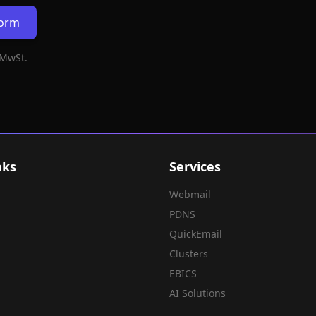
form
 MwSt.
nks
Services
Webmail
PDNS
QuickEmail
Clusters
EBICS
AI Solutions