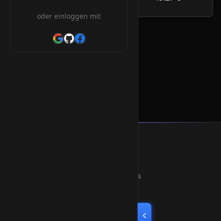
/Jahr
oder einloggen mit
.cab Orderform
* Alle Preise inkl. 19% MwSt.
Smart Weblications GmbH
Hosting, Websolutions and more...
Professional hosting services since 2004
Quick Links