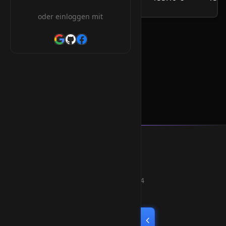
/Jahr
oder einloggen mit
.cl Orderform
* Alle Preise inkl. 19% MwSt.
Smart Weblications GmbH
Hosting, Websolutions and more...
Professional hosting services since 2004
Quick Links