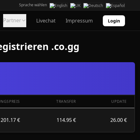
Sprache wählen
Partner
Livechat
Impressum
Login
gistrieren .co.gg
UNGSPREIS
TRANSFER
UPDATE
201.17 €
114.95 €
26.00 €