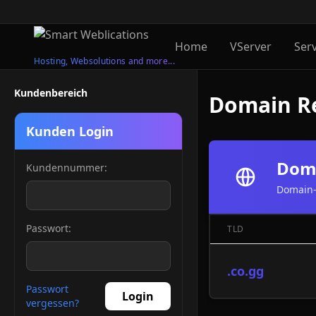
Home
VServer
Ser
Hosting, Websolutions and more...
Kundenbereich
Domain Re
Kunden Login
Doma
Kundennummer:
Domain-
Passwort:
TLD
.co.gg
Passwort
Login
vergessen?