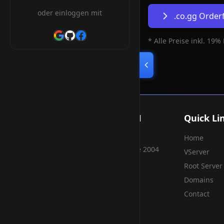
oder einloggen mit
.co.gg Orde
* Alle Preise inkl. 19%
Smart Weblications GmbH
Quick Li
Home
Hosting, Websolutions and more...
Professional hosting services since 2004
VServer
Root Server
Domains
Contact