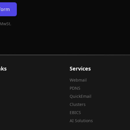
rform
 MwSt.
nks
Services
Webmail
PDNS
QuickEmail
Clusters
EBICS
AI Solutions