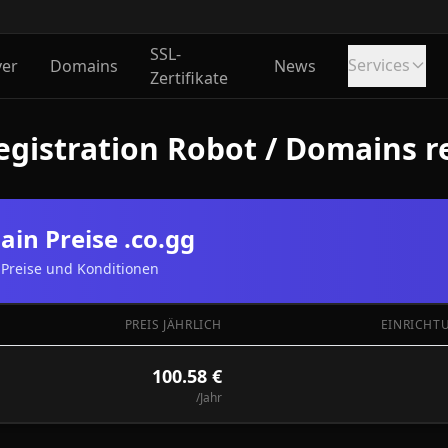
SSL-
Services
ver
Domains
News
Zertifikate
gistration Robot / Domains re
in Preise .co.gg
Preise und Konditionen
PREIS JÄHRLICH
EINRICHT
100.58 €
/Jahr