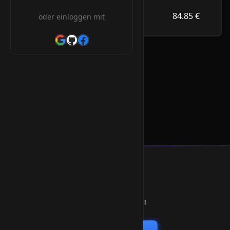
84.85 €
.co.ma
84.85 €
oder einloggen mit
/Jahr
.co.ma Orderform
* Alle Preise inkl. 19% MwSt.
Smart Weblications GmbH
Hosting, Websolutions and more...
Professional hosting services since 2004