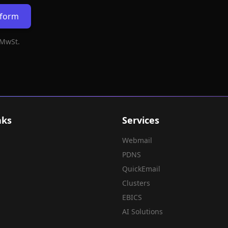
rform
 MwSt.
nks
Services
Webmail
PDNS
QuickEmail
Clusters
EBICS
AI Solutions