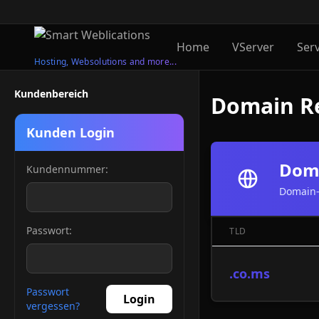
Home
VServer
Ser
Hosting, Websolutions and more...
Kundenbereich
Domain Re
Kunden Login
Doma
Kundennummer:
Domain-
Passwort:
TLD
.co.ms
Passwort
Login
vergessen?