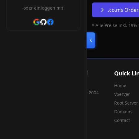
oder einloggen mit
.co.ms Orde
* Alle Preise inkl. 19%
Smart Weblications GmbH
Quick Li
Home
Hosting, Websolutions and more...
Professional hosting services since 2004
VServer
Root Server
Domains
Contact