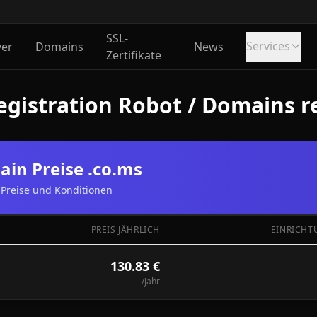
SSL-
Services
ver
Domains
News
Zertifikate
gistration Robot / Domains re
in Preise .co.ms
Preise und Konditionen
PREIS JÄHRLICH
EINRICHT
130.83 €
/Jahr