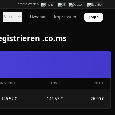
Sprache wählen
Partner
Livechat
Impressum
Login
gistrieren .co.ms
UNGSPREIS
TRANSFER
UPDATE
146.57 €
146.57 €
26.00 €