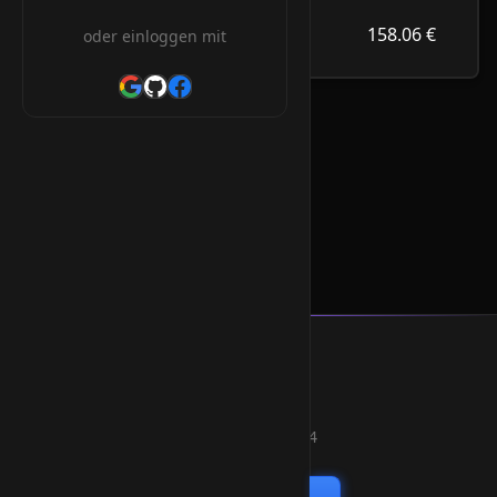
158.06 €
.co.na
158.06 €
oder einloggen mit
/Jahr
.co.na Orderform
* Alle Preise inkl. 19% MwSt.
Smart Weblications GmbH
Hosting, Websolutions and more...
Professional hosting services since 2004