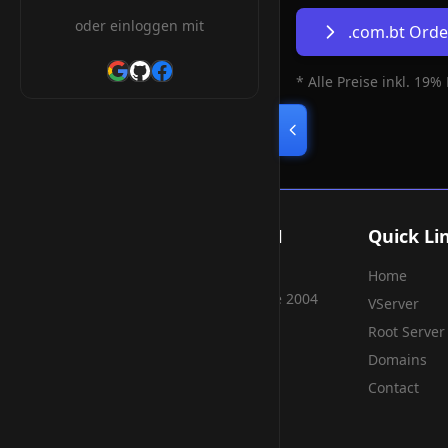
oder einloggen mit
.com.bt Ord
* Alle Preise inkl. 19%
Smart Weblications GmbH
Quick Li
Home
Hosting, Websolutions and more...
Professional hosting services since 2004
VServer
Root Server
Domains
Contact