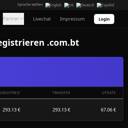
Sprache wählen
Partner
Livechat
Impressum
Login
gistrieren .com.bt
TUNGSPREIS
TRANSFER
UPDATE
293.13 €
293.13 €
67.06 €