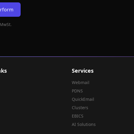
erform
 MwSt.
nks
Services
Webmail
PDNS
QuickEmail
Clusters
EBICS
AI Solutions