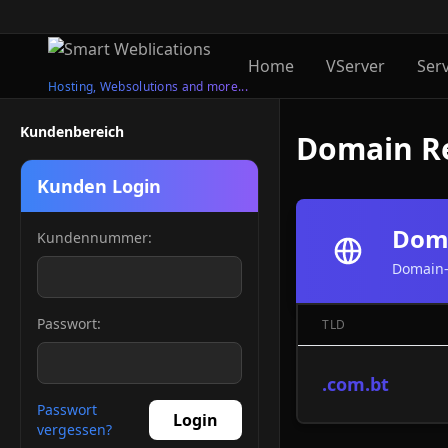
Home
VServer
Ser
Hosting, Websolutions and more...
Kundenbereich
Domain Re
Kunden Login
Doma
Kundennummer:
Domain-
Passwort:
TLD
.com.bt
Passwort
Login
vergessen?