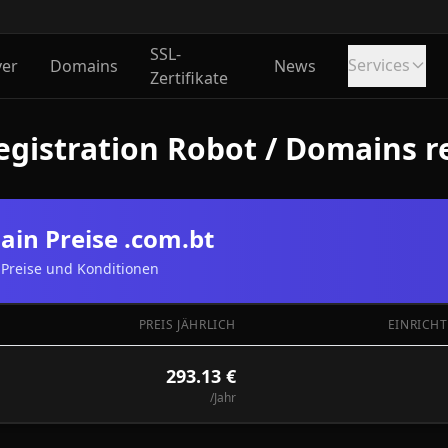
SSL-
Services
ver
Domains
News
Zertifikate
gistration Robot / Domains re
in Preise .com.bt
Preise und Konditionen
PREIS JÄHRLICH
EINRICH
293.13 €
/Jahr