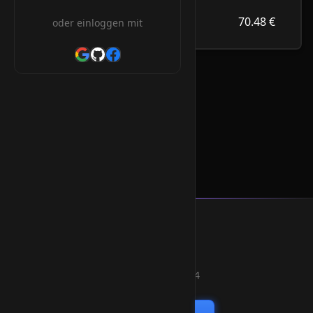
70.48 €
.com.gl
70.48 €
oder einloggen mit
/Jahr
.com.gl Orderform
* Alle Preise inkl. 19% MwSt.
Smart Weblications GmbH
Hosting, Websolutions and more...
Professional hosting services since 2004