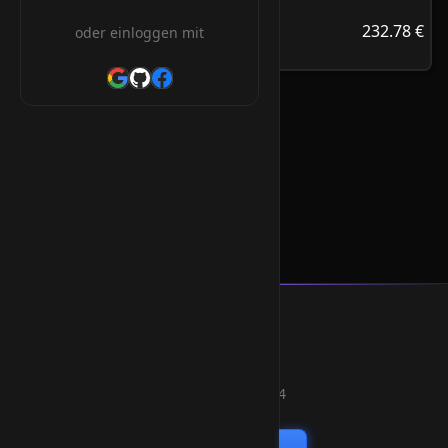
232.78 €
.com.mm
232.78 €
oder einloggen mit
/Jahr
.com.mm Orderform
* Alle Preise inkl. 19% MwSt.
Smart Weblications GmbH
Hosting, Websolutions and more...
Professional hosting services since 2004