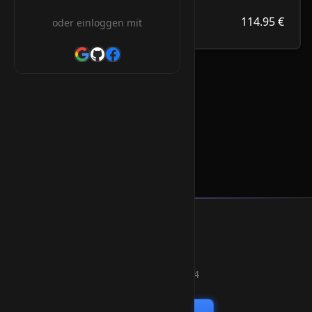
114.95 €
.com.so
114.95 €
oder einloggen mit
/Jahr
.com.so Orderform
* Alle Preise inkl. 19% MwSt.
Smart Weblications GmbH
Hosting, Websolutions and more...
Professional hosting services since 2004