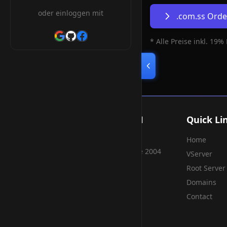
oder einloggen mit
.com.ss Ord
* Alle Preise inkl. 19%
Smart Weblications GmbH
Quick Li
Home
Hosting, Websolutions and more...
Professional hosting services since 2004
VServer
Root Server
Domains
Contact