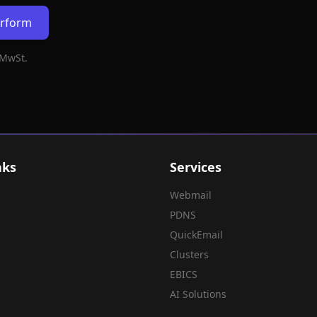
erform
 MwSt.
nks
Services
Webmail
PDNS
QuickEmail
Clusters
EBICS
AI Solutions