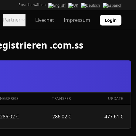
Sprache wählen
Partner
Livechat
Impressum
Login
gistrieren .com.ss
UNGSPREIS
TRANSFER
UPDATE
286.02 €
286.02 €
477.61 €