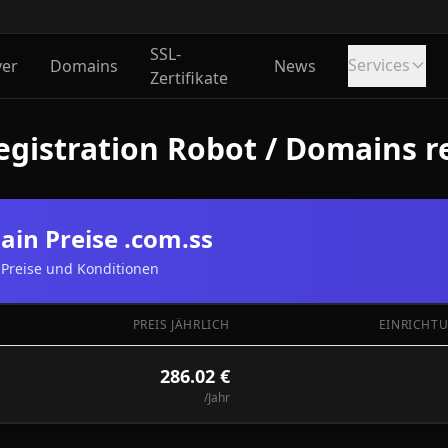
SSL-
Services
ver
Domains
News
Zertifikate
gistration Robot / Domains re
in Preise .com.ss
Preise und Konditionen
PREIS JÄHRLICH
EINRICHT
286.02 €
/Jahr