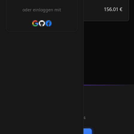
156.01 €
.com.ve
156.01 €
oder einloggen mit
/Jahr
.com.ve Orderform
* Alle Preise inkl. 19% MwSt.
Smart Weblications GmbH
Hosting, Websolutions and more...
Professional hosting services since 2004