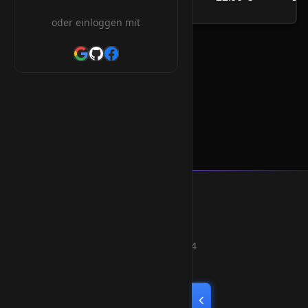
/Jahr
oder einloggen mit
.day Orderform
* Alle Preise inkl. 19% MwSt.
Smart Weblications GmbH
Hosting, Websolutions and more...
Professional hosting services since 2004
Quick Links