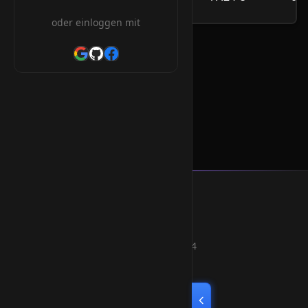
/Jahr
oder einloggen mit
.de Orderform
* Alle Preise inkl. 19% MwSt.
Smart Weblications GmbH
Hosting, Websolutions and more...
Professional hosting services since 2004
Quick Links