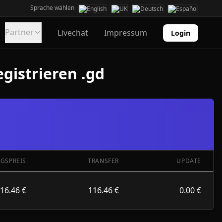
Sprache wählen
Partner
Livechat
Impressum
Login
gistrieren .gd
GSPREIS
TRANSFER
UPDATE
16.46 €
116.46 €
0.00 €