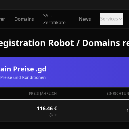
SSL-
Services
ver
Domains
News
Zertifikate
gistration Robot / Domains re
in Preise .gd
Preise und Konditionen
PREIS JÄHRLICH
EINRICHTUN
116.46 €
1
/Jahr