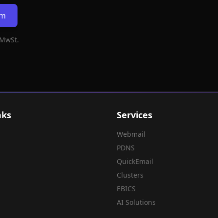
rm
 MwSt.
nks
Services
Webmail
PDNS
QuickEmail
Clusters
EBICS
AI Solutions