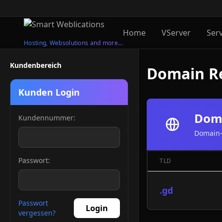
Home
VServer
Ser
Hosting, Websolutions and more...
Kundenbereich
Domain Re
Kunden Login
Doma
Kundennummer:
Domain-
Passwort:
TLD
.gd
Passwort
Login
vergessen?