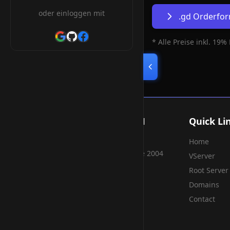
oder einloggen mit
.gd Orderfo
* Alle Preise inkl. 19%
Smart Weblications GmbH
Quick Li
Home
Hosting, Websolutions and more...
Professional hosting services since 2004
VServer
Root Server
Domains
Contact