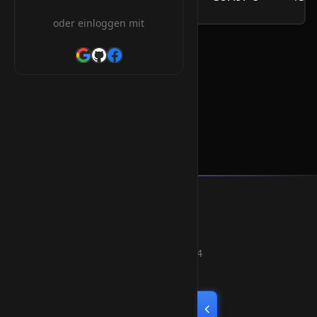
/Jahr
oder einloggen mit
.gi Orderform
* Alle Preise inkl. 19% MwSt.
Smart Weblications GmbH
Hosting, Websolutions and more...
Professional hosting services since 2004
Quick Links