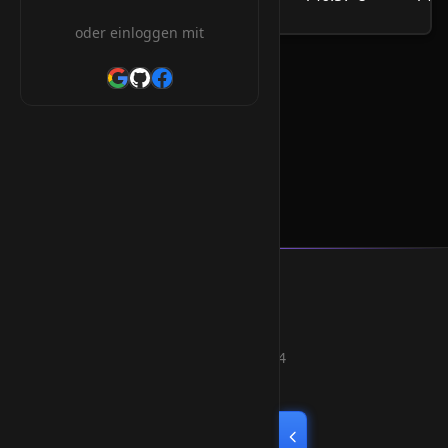
/Jahr
oder einloggen mit
.ht Orderform
* Alle Preise inkl. 19% MwSt.
Smart Weblications GmbH
Hosting, Websolutions and more...
Professional hosting services since 2004
Quick Links