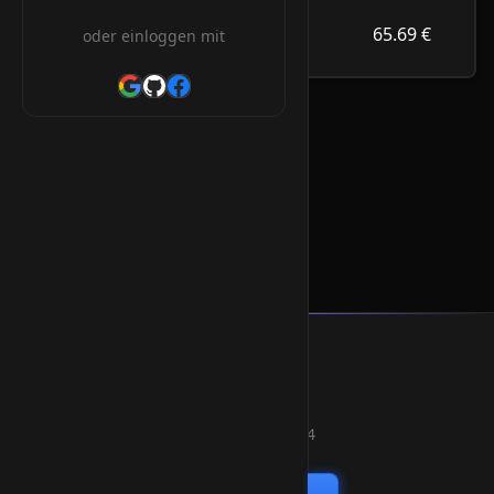
65.69 €
.net.co
65.69 €
oder einloggen mit
/Jahr
.net.co Orderform
* Alle Preise inkl. 19% MwSt.
Smart Weblications GmbH
Hosting, Websolutions and more...
Professional hosting services since 2004