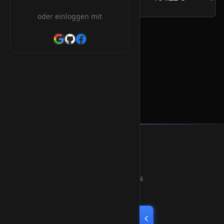
/Jahr
oder einloggen mit
.nu Orderform
* Alle Preise inkl. 19% MwSt.
Smart Weblications GmbH
Hosting, Websolutions and more...
Professional hosting services since 2004
Quick Links