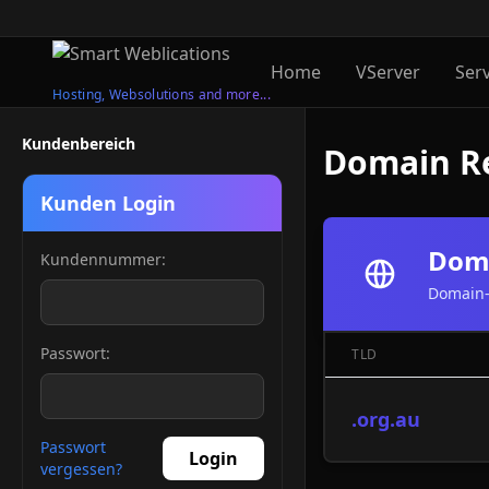
Home
VServer
Ser
Hosting, Websolutions and more...
Kundenbereich
Domain Re
Kunden Login
Doma
Kundennummer:
Domain-
Passwort:
TLD
.org.au
Passwort
Login
vergessen?