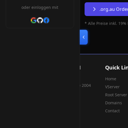
oder einloggen mit
.org.au Ord
* Alle Preise inkl. 19%
Smart Weblications GmbH
Quick Li
Home
Hosting, Websolutions and more...
Professional hosting services since 2004
VServer
Root Server
Domains
Contact