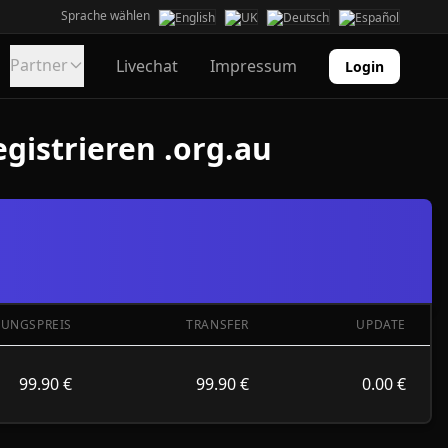
Sprache wählen
Partner
Livechat
Impressum
Login
gistrieren .org.au
TUNGSPREIS
TRANSFER
UPDATE
99.90 €
99.90 €
0.00 €