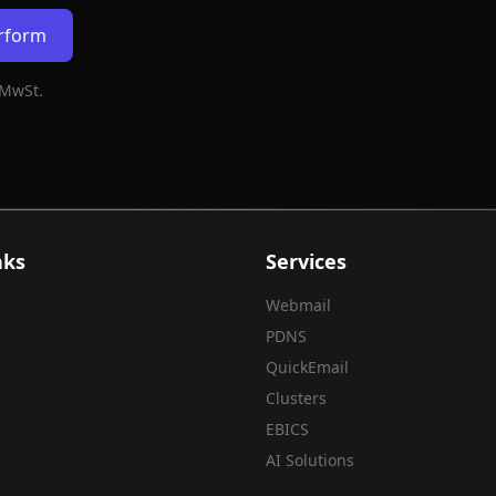
erform
 MwSt.
nks
Services
Webmail
PDNS
QuickEmail
Clusters
EBICS
AI Solutions