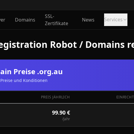
SSL-
Services
ver
Domains
News
Zertifikate
gistration Robot / Domains re
in Preise .org.au
Preise und Konditionen
PREIS JÄHRLICH
EINRICH
99.90 €
/Jahr