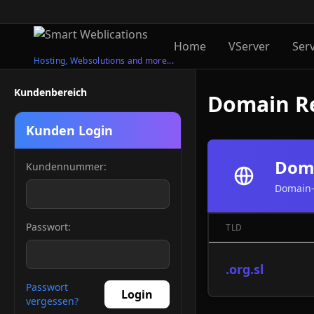
Home
VServer
Ser
Hosting, Websolutions and more...
Kundenbereich
Domain Re
Kunden Login
Doma
Kundennummer:
Domain-
Passwort:
TLD
.org.sl
Passwort
Login
vergessen?