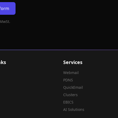
rform
 MwSt.
nks
Services
Webmail
PDNS
QuickEmail
Clusters
EBICS
AI Solutions