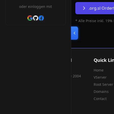
oder einloggen mit
.org.sl Orde
* Alle Preise inkl. 19%
Smart Weblications GmbH
Quick Li
Home
Hosting, Websolutions and more...
Professional hosting services since 2004
VServer
Root Server
Domains
Contact