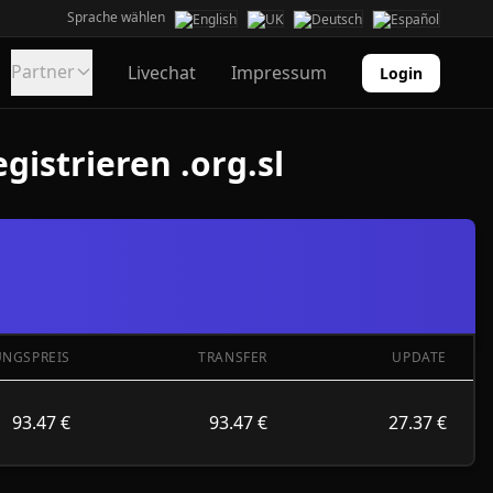
Sprache wählen
Partner
Livechat
Impressum
Login
istrieren .org.sl
UNGSPREIS
TRANSFER
UPDATE
93.47 €
93.47 €
27.37 €