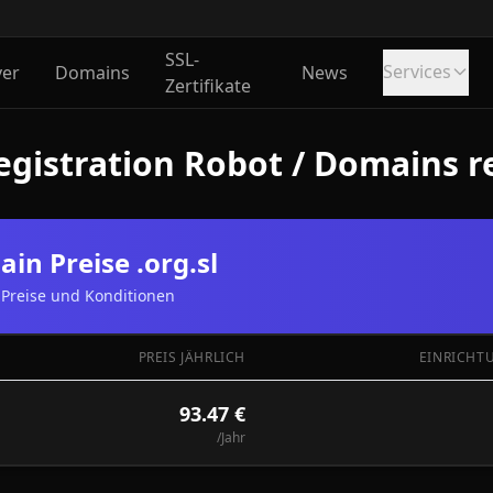
SSL-
Services
ver
Domains
News
Zertifikate
gistration Robot / Domains reg
in Preise .org.sl
Preise und Konditionen
PREIS JÄHRLICH
EINRICHT
93.47 €
/Jahr