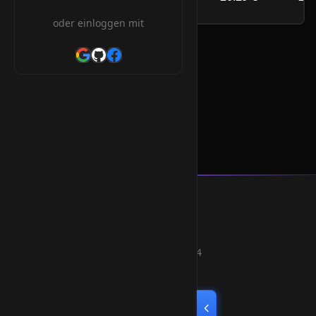
/Jahr
oder einloggen mit
.org Orderform
* Alle Preise inkl. 19% MwSt.
Smart Weblications GmbH
Hosting, Websolutions and more...
Professional hosting services since 2004
Quick Links