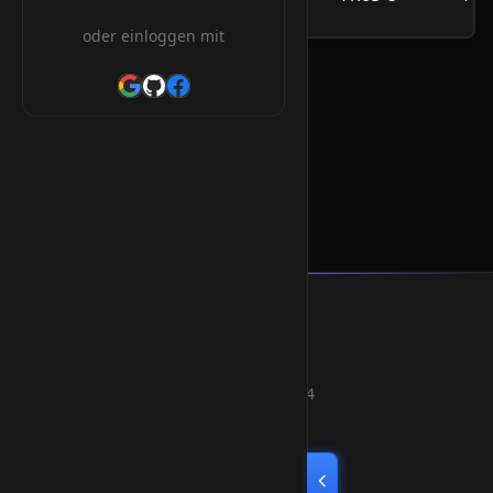
/Jahr
oder einloggen mit
.rip Orderform
* Alle Preise inkl. 19% MwSt.
Smart Weblications GmbH
Hosting, Websolutions and more...
Professional hosting services since 2004
Quick Links