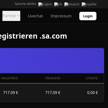
Sprache wählen
Partner
Livechat
Impressum
Login
gistrieren .sa.com
TUNGSPREIS
TRANSFER
UPDATE
717.09 €
717.09 €
0.00 €