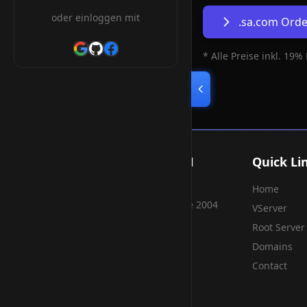
oder einloggen mit
.sa.com Ord
* Alle Preise inkl. 19%
Smart Weblications GmbH
Quick Li
Home
Hosting, Websolutions and more...
Professional hosting services since 2004
VServer
Root Server
Domains
Contact