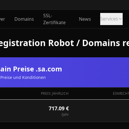
SSL-
Services
ver
Domains
News
Zertifikate
gistration Robot / Domains re
in Preise .sa.com
Preise und Konditionen
PREIS JÄHRLICH
EINRICH
717.09 €
/Jahr