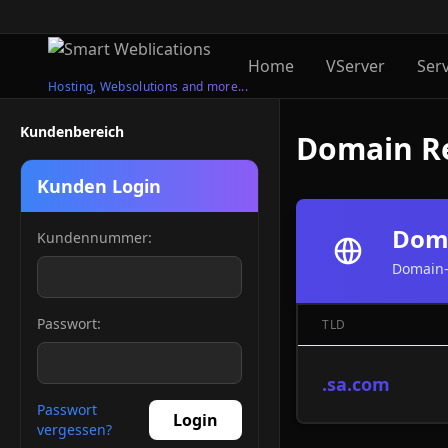
Home
VServer
Ser
Hosting, Websolutions and more...
Kundenbereich
Domain Re
Kunden Login
Doma
Kundennummer:
Domain-
Passwort:
TLD
.sa.com
Passwort
Login
vergessen?