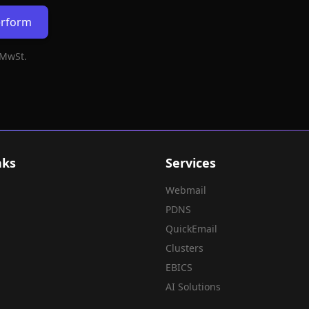
erform
 MwSt.
nks
Services
Webmail
PDNS
QuickEmail
Clusters
EBICS
AI Solutions