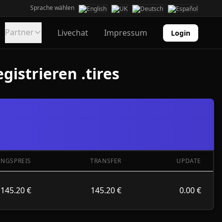
Sprache wählen
Partner
Livechat
Impressum
Login
istrieren .tires
UNGSPREIS
TRANSFER
UPDATE
145.20 €
145.20 €
0.00 €