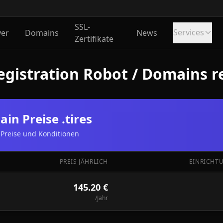
SSL-
Services
ver
Domains
News
Zertifikate
gistration Robot / Domains reg
in Preise .tires
Preise und Konditionen
PREIS JÄHRLICH
EINRICHT
145.20 €
/Jahr