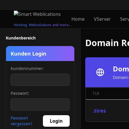
Home
VServer
Ser
Hosting, Websolutions and more...
Kundenbereich
Domain Re
Kunden Login
Doma
Kundennummer:
Domain-
Passwort:
TLD
.tires
Passwort
Login
vergessen?