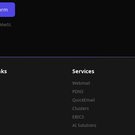
form
 MwSt.
nks
Services
Webmail
PDNS
QuickEmail
Clusters
EBICS
AI Solutions