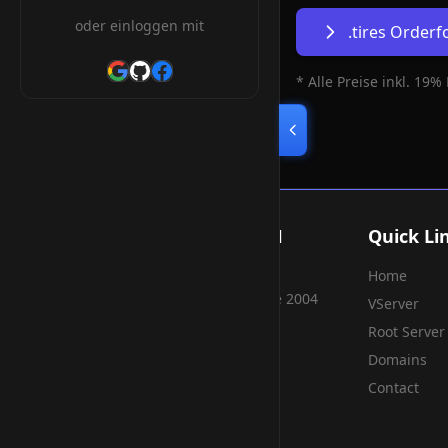
oder einloggen mit
.tires Order
* Alle Preise inkl. 19%
Smart Weblications GmbH
Quick Li
Home
Hosting, Websolutions and more...
Professional hosting services since 2004
VServer
Root Server
Domains
Contact