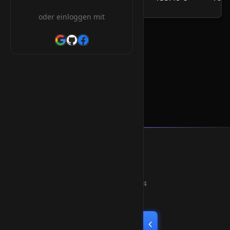
/Jahr
oder einloggen mit
.tl Orderform
* Alle Preise inkl. 19% MwSt.
Smart Weblications GmbH
Hosting, Websolutions and more...
Professional hosting services since 2004
Quick Links