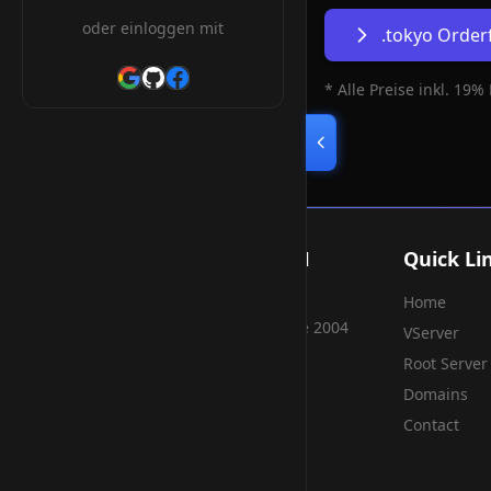
oder einloggen mit
.tokyo Orde
* Alle Preise inkl. 19%
Smart Weblications GmbH
Quick Li
Home
Hosting, Websolutions and more...
Professional hosting services since 2004
VServer
Root Server
Domains
Contact