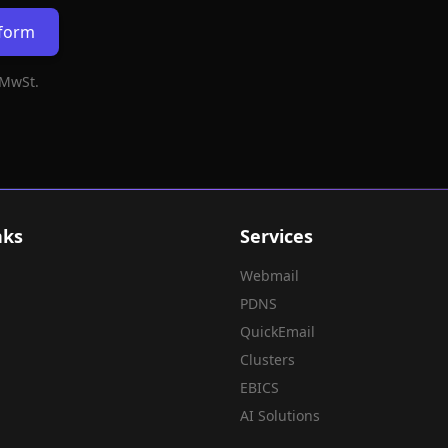
rform
 MwSt.
nks
Services
Webmail
PDNS
QuickEmail
Clusters
EBICS
AI Solutions