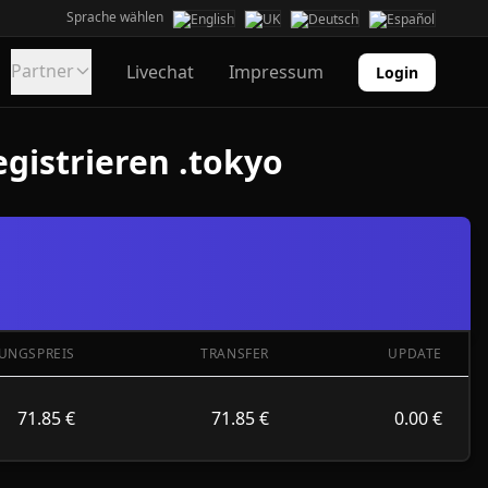
Sprache wählen
Partner
Livechat
Impressum
Login
gistrieren .tokyo
UNGSPREIS
TRANSFER
UPDATE
71.85 €
71.85 €
0.00 €