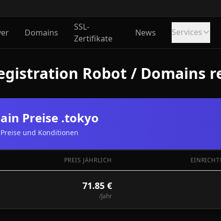
SSL-
Services
ver
Domains
News
Zertifikate
gistration Robot / Domains re
in Preise .tokyo
Preise und Konditionen
PREIS JÄHRLICH
EINRICHT
71.85 €
/Jahr