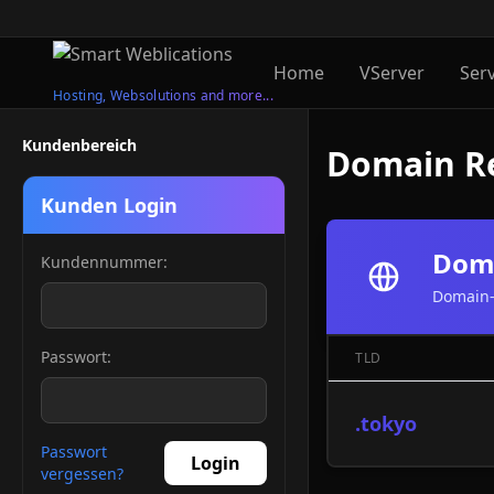
Home
VServer
Ser
Hosting, Websolutions and more...
Kundenbereich
Domain Re
Kunden Login
Doma
Kundennummer:
Domain-
Passwort:
TLD
.tokyo
Passwort
Login
vergessen?