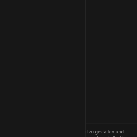
Webmail
PDNS
QuickEmail
Clusters
EBICS
AI Solutions
Legal
Impressum
Datenschutz
AGB
FAQ
Akzeptierte Zahlungsarten:
Um unsere Webseite für Sie optimal zu gestalten und
SEPA-Lastschrift
PayPal
Paysafecard
Bitcoin
Ethereum
VISA