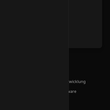
Vollständige Steuerung aller
Automatenfunktionen:
• Produktausgabe-Steuerung
• Wechselgeldmanagement
• Telemetrie & Monitoring
• Fernwartung
Unsere Leistungen
Individuelle Firmware-Entwicklung
Anpassung an Ihre Hardware
Support & Wartung