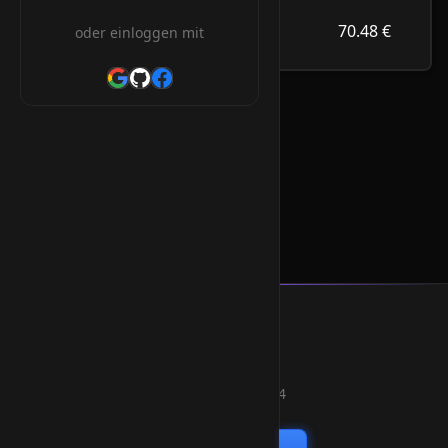
70.48 €
.alsace
70.48 €
oder einloggen mit
/Jahr
.alsace Orderform
* Alle Preise inkl. 19% MwSt.
Smart Weblications GmbH
Hosting, Websolutions and more...
Professional hosting services since 2004