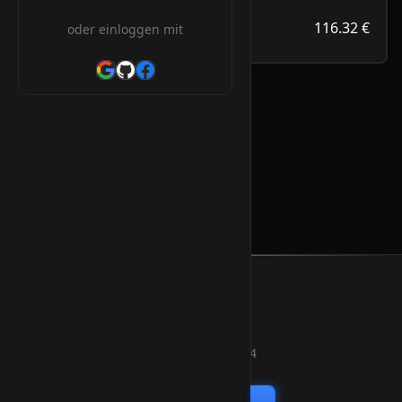
116.32 €
.careers
116.32 €
oder einloggen mit
/Jahr
.careers Orderform
* Alle Preise inkl. 19% MwSt.
Smart Weblications GmbH
Hosting, Websolutions and more...
Professional hosting services since 2004