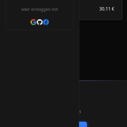
30.11 €
.contact
30.11 €
oder einloggen mit
/Jahr
.contact Orderform
* Alle Preise inkl. 19% MwSt.
Smart Weblications GmbH
Hosting, Websolutions and more...
Professional hosting services since 2004