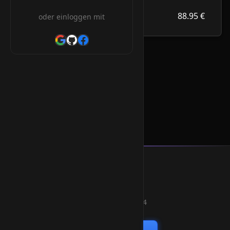
88.95 €
.hockey
88.95 €
oder einloggen mit
/Jahr
.hockey Orderform
* Alle Preise inkl. 19% MwSt.
Smart Weblications GmbH
Hosting, Websolutions and more...
Professional hosting services since 2004