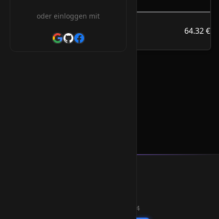
JÄHRLICH
oder einloggen mit
64.32 €
.marketing
64.32 €
/Jahr
.marketing Orderform
* Alle Preise inkl. 19% MwSt.
Smart Weblications GmbH
Hosting, Websolutions and more...
Professional hosting services since 2004