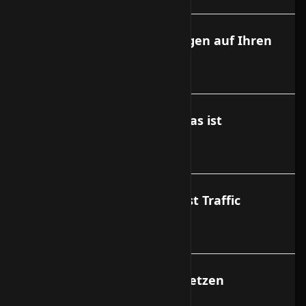
Putty zum sicheren Einloggen auf Ihren
Server.
Webspace Abrechnung - Was ist
Webspace Overusage?
Traffic Abrechnung - Was ist Traffic
Overusage?
mysql root Passwort neu setzen