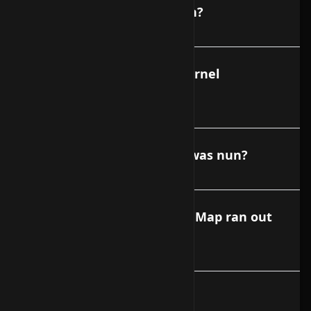
Was darf installiert werden?
Kann ich einen eigenen Kernel
verwenden?
Meine Festplatte ist voll - was nun?
APT- Get Error - Dynamic MMap ran out
of room error
Ist Port 6667 gesperrt?