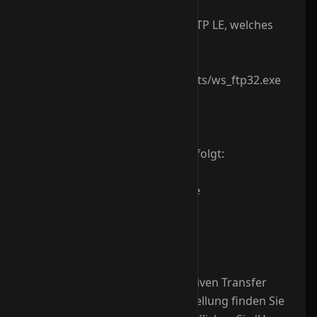
Wir empfehlen Ihnen z. B. WS_FTP LE, welches
Sie von
http://www.smart-
servers.de/downloads/ftp_clients/ws_ftp32.exe
downloaden k?nnen.
- Starten Sie dann Ihr WS_FTP
- Konfigurieren Sie WS_FTP wie folgt:
Hostname: www.IhreDomain.de
Host Type: Automatic detect
User ID: wie mitgeteilt.
Password: wie mitgeteilt.
Wichtig ist auch noch, den passiven Transfer
Mode zu aktivieren. Diese Einstellung finden Sie