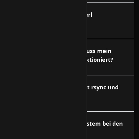
Wie lautet der Pfad zum Perl
Interpreter?
Welche Berechtigungen muss mein
Script haben, damit es funktioniert?
Wie kopiere ich Dateien mit rsync und
scp?
Was beinhaltet ein Basissystem bei den
virtuellen Servern?