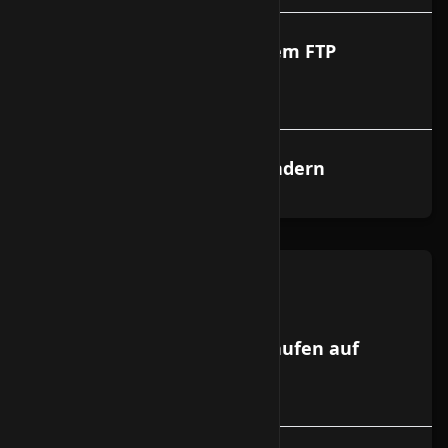
Dateien Uploaden mit einem FTP
Programm
Passwort f?r E-Mail User ?ndern
smart-kvm
Welche Betriebssysteme laufen auf
Vservern?