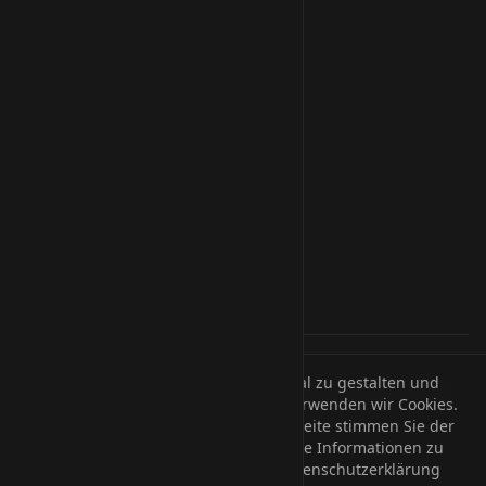
QuickEmail
Clusters
EBICS
AI Solutions
Legal
Impressum
Datenschutz
AGB
FAQ
Akzeptierte Zahlungsarten:
Um unsere Webseite für Sie optimal zu gestalten und
SEPA-Lastschrift
PayPal
Paysafecard
Bitcoin
Ethereum
VISA
fortlaufend verbessern zu können, verwenden wir Cookies.
Mastercard
American Express
Durch die weitere Nutzung der Webseite stimmen Sie der
Verwendung von Cookies zu. Weitere Informationen zu
Cookies erhalten Sie in unserer
Datenschutzerklärung