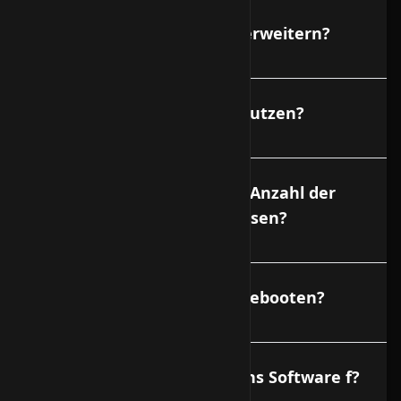
Kann ich meinen Vserver erweitern?
Kann ich mehr als 1 IP benutzen?
Gibt es Begrenzungen der Anzahl der
Domains oder E-Mail Adressen?
Kann ich meinen Vserver rebooten?
Gibt es eine Administrations Software f?