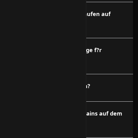
Welche Betriebssysteme laufen auf
Vservern?
Gibt es Reverse DNS Eintr?ge f?r
Vserver?
Was darf installiert werden?
Kann ich auch eigene Domains auf dem
Vserver hosten?