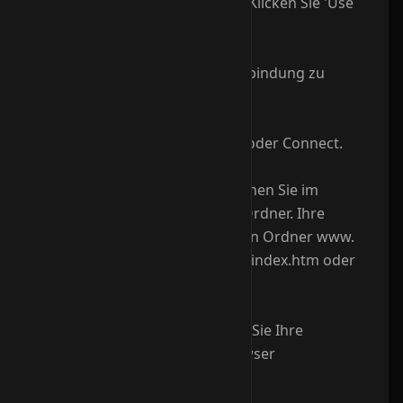
bei Options > Session Options. Klicken Sie 'Use
PASV Transfer Mode' an.
- Nun stellen Sie eine Onlineverbindung zu
Ihrem Zugangsprovider her.
- Im WS_FTP klicken Sie auf OK oder Connect.
- Nach erfolgreicher Einwahl sehen Sie im
rechten Fenster verschiedene Ordner. Ihre
Webseiten ?berspielen Sie in den Ordner www.
Die Startseite sollte index.html, index.htm oder
index.php lauten.
- Nach der ?bertragung k?nnen Sie Ihre
Webseiten sofort mit dem Browser
kontrollieren.