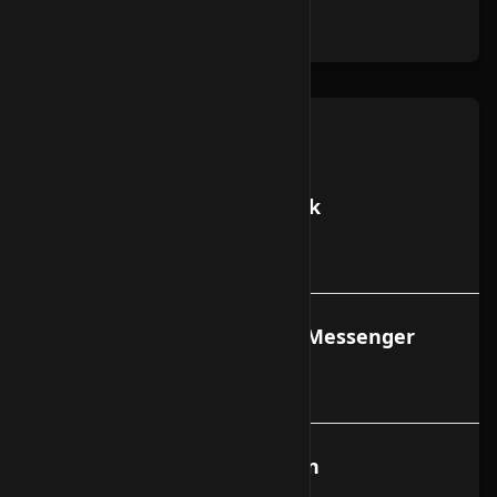
registriert ist?
Allgemeines
SMTP-AUTH mit MS Outlook
Konfigurieren
SMTP-AUTH mit Netscape Messenger
konfigurieren
Webmail Zugang einrichten