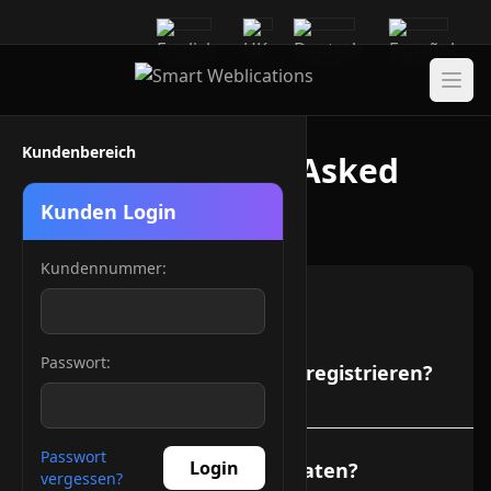
Kundenbereich
FAQ - Frequently Asked
Questions
Kunden Login
Kundennummer:
Domain Robot
Passwort:
Wie kann ich eine Domain registrieren?
Passwort
Login
Kann ich eine Domain updaten?
vergessen?