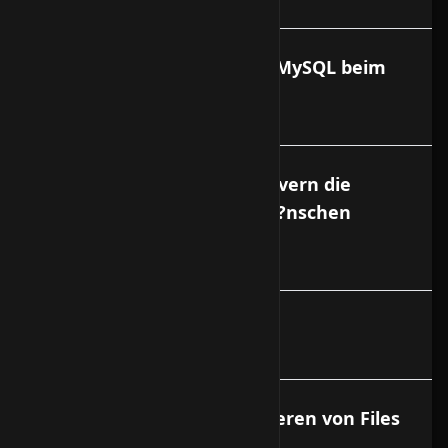
Ist Apache, PHP, Perl oder MySQL beim
Basissystem installiert?
Kann beim dedizierten Servern die
Festplatte nach meinen W?nschen
partitioniert werden?
Wieviel cm ist 1 HE?
WinSCP zum sicheren kopieren von Files