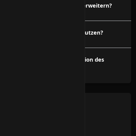
Kann ich meinen Vserver erweitern?
Kann ich mehr als 1 IP benutzen?
Kann ich eine Neuinstallation des
VServers beantragen?
VServer
Ist Port 6667 gesperrt?