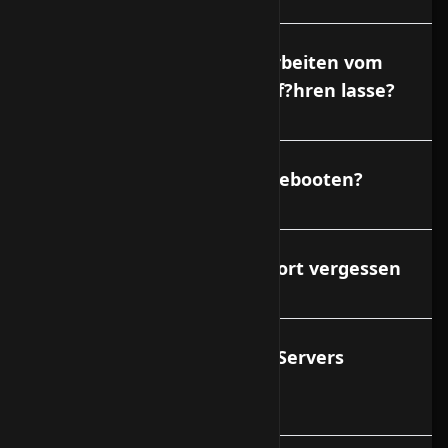
Was kostet es, wenn ich Arbeiten vom
Support am VServer durchf?hren lasse?
Kann ich meinen Vserver rebooten?
Ich habe mein Root-Passwort vergessen
Wer ist f?r die Daten des VServers
verantwortlich?