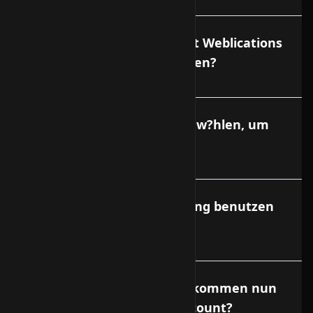
D?rfen Accounts von Smart Weblications
kommerziell genutzt werden?
Welche Nummer muss ich w?hlen, um
mich einzuloggen?
Welche Netzwerkverbindung benutzen
Sie?
Die Domain ist fertig. Wie kommen nun
die HTML Seiten in den Account?