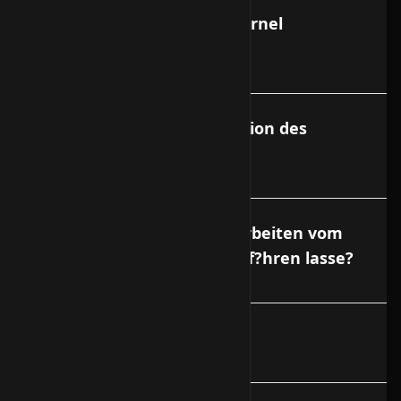
Kann ich einen eigenen Kernel
verwenden?
Kann ich eine Neuinstallation des
VServers beantragen?
Was kostet es, wenn ich Arbeiten vom
Support am VServer durchf?hren lasse?
Debian Absichern HowTo