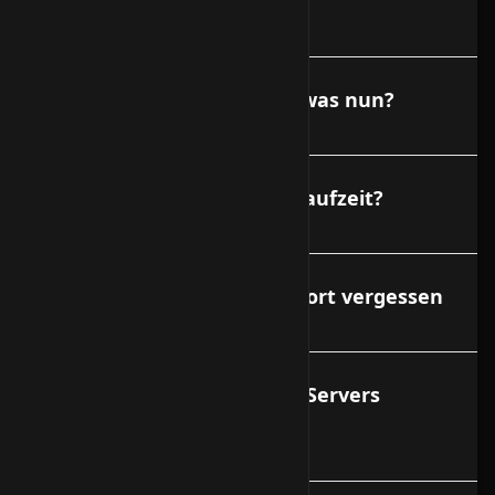
r den Vserver?
Meine Festplatte ist voll - was nun?
Wie lange ist die Vertragslaufzeit?
Ich habe mein Root-Passwort vergessen
Wer ist f?r die Daten des VServers
verantwortlich?