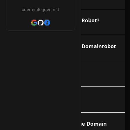
oder einloggen mit
CHPROV (was KK) mit dem Robot?
Welche Vorteile bringt der Domainrobot
Handle anlegen
Was bedeutet DNS?
Wie lange dauert es bis eine Domain