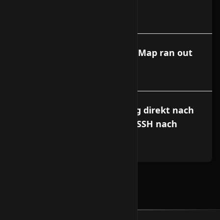
Webmin aktualisieren
APT- Get Error - Dynamic MMap ran out
of room error
SSH verliert die Verbindung direkt nach
dem Login / Probleme mit SSH nach
Upgrade