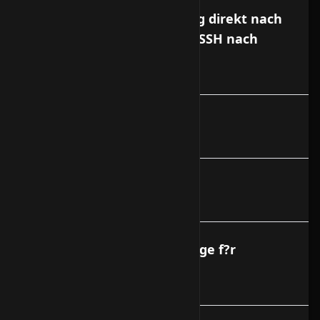
SSH verliert die Verbindung direkt nach
dem Login / Probleme mit SSH nach
Upgrade
Debian Absichern HowTo
Webmin aktualisieren
Gibt es Reverse DNS Eintr?ge f?r
Vserver?