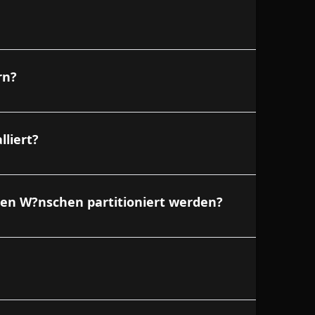
rn?
lliert?
nen W?nschen partitioniert werden?