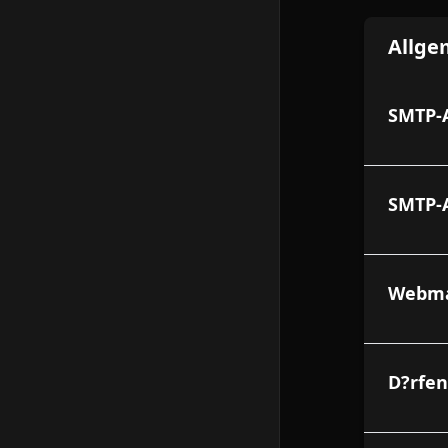
Allge
SMTP-A
SMTP-
Webmai
D?rfen