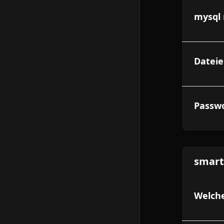
mysql 
Datei
Passwo
smar
Welche