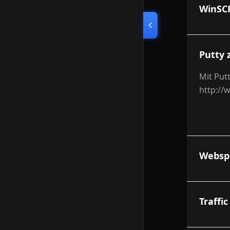
WinSCP
Putty 
Mit Put
http://
Websp
Traffi