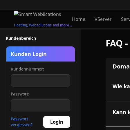
Home
VServer
Ser
Hosting, Websolutions and more...
Kundenbereich
FAQ -
Kunden Login
Domai
Kundennummer:
Wie ka
Passwort:
Kann i
Passwort
Login
vergessen?