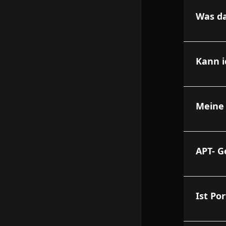
Was da
Kann i
Meine 
APT- G
Ist Po