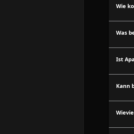
Wie ko
Was be
Ist Ap
Kann b
Wievie