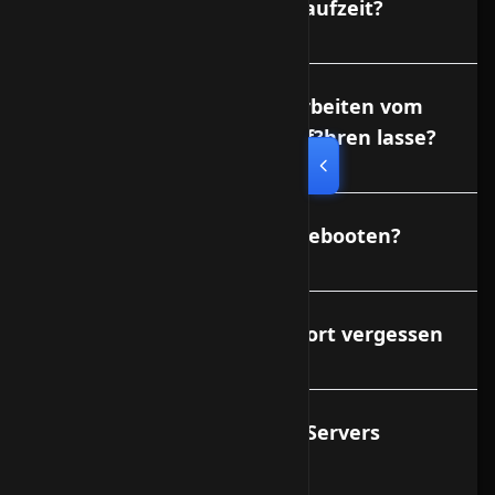
Wie lange ist die Vertragslaufzeit?
Was kostet es, wenn ich Arbeiten vom
Support am VServer durchf?hren lasse?
Kann ich meinen Vserver rebooten?
Ich habe mein Root-Passwort vergessen
Wer ist f?r die Daten des VServers
verantwortlich?