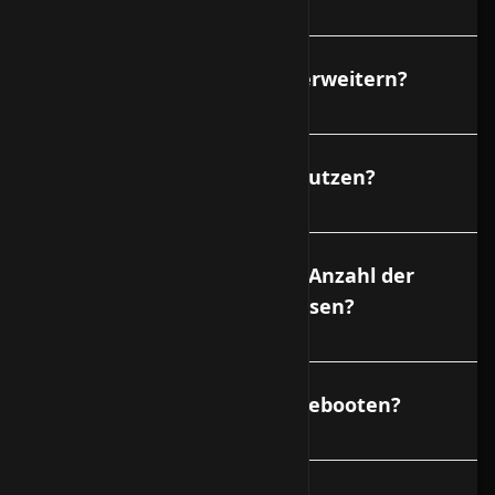
Kann ich meinen Vserver erweitern?
Kann ich mehr als 1 IP benutzen?
Gibt es Begrenzungen der Anzahl der
Domains oder E-Mail Adressen?
Kann ich meinen Vserver rebooten?