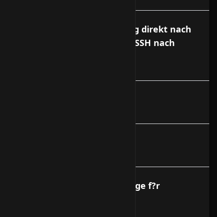
SSH verliert die Verbindung direkt nach
dem Login / Probleme mit SSH nach
Upgrade
Debian Absichern HowTo
Webmin aktualisieren
Gibt es Reverse DNS Eintr?ge f?r
Vserver?