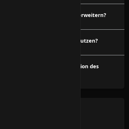
Kann ich meinen Vserver erweitern?
Kann ich mehr als 1 IP benutzen?
Kann ich eine Neuinstallation des
VServers beantragen?
VServer
Ist Port 6667 gesperrt?