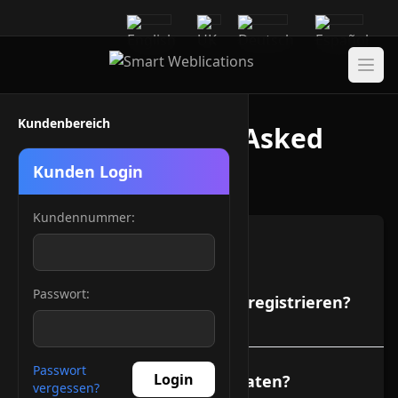
Kundenbereich
FAQ - Frequently Asked
Questions
Kunden Login
Kundennummer:
Domain Robot
Passwort:
Wie kann ich eine Domain registrieren?
Passwort
Login
Kann ich eine Domain updaten?
vergessen?