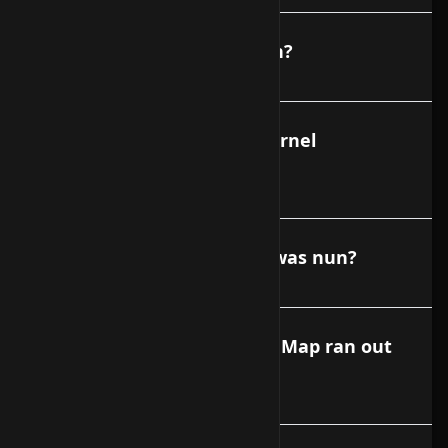
Was darf installiert werden?
Kann ich einen eigenen Kernel
verwenden?
Meine Festplatte ist voll - was nun?
APT- Get Error - Dynamic MMap ran out
of room error