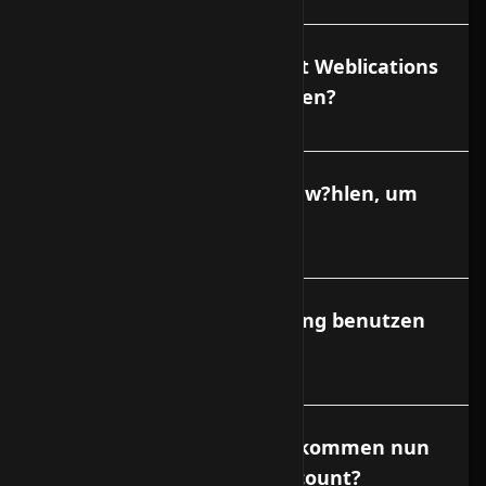
D?rfen Accounts von Smart Weblications
kommerziell genutzt werden?
Welche Nummer muss ich w?hlen, um
mich einzuloggen?
Welche Netzwerkverbindung benutzen
Sie?
Die Domain ist fertig. Wie kommen nun
die HTML Seiten in den Account?