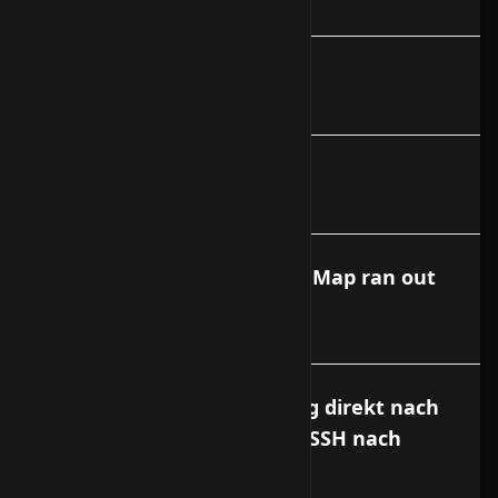
Debian Absichern HowTo
Webmin aktualisieren
APT- Get Error - Dynamic MMap ran out
of room error
SSH verliert die Verbindung direkt nach
dem Login / Probleme mit SSH nach
Upgrade