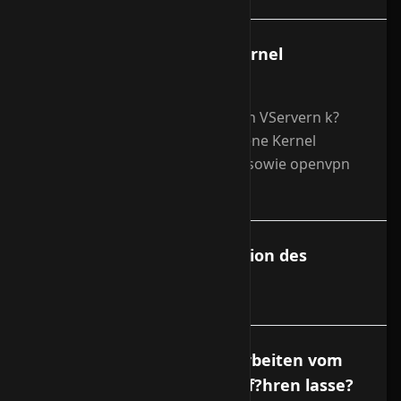
Kann ich einen eigenen Kernel
verwenden?
Ja, bei unseren vollvirtualisierten VServern k?
nnen Sie selbstverst?ndlich eigene Kernel
installieren, iptables benutzen, sowie openvpn
verwenden.
Kann ich eine Neuinstallation des
VServers beantragen?
Was kostet es, wenn ich Arbeiten vom
Support am VServer durchf?hren lasse?