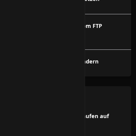
Dateien Uploaden mit einem FTP
Programm
Passwort f?r E-Mail User ?ndern
smart-kvm
Welche Betriebssysteme laufen auf
Vservern?