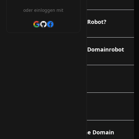
oder einloggen mit
CHPROV (was KK) mit dem Robot?
Welche Vorteile bringt der Domainrobot
Handle anlegen
Was bedeutet DNS?
Wie lange dauert es bis eine Domain