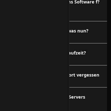
Gibt es eine Administrations Software f?
r den Vserver?
Meine Festplatte ist voll - was nun?
Wie lange ist die Vertragslaufzeit?
Ich habe mein Root-Passwort vergessen
Wer ist f?r die Daten des VServers
verantwortlich?