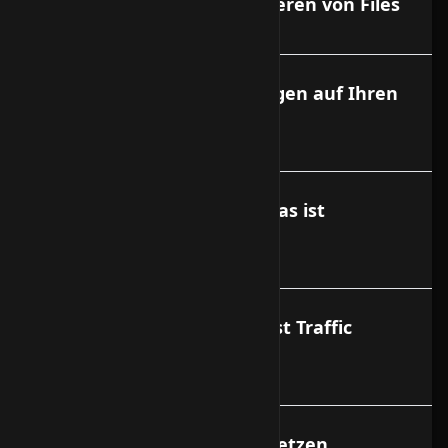
WinSCP zum sicheren kopieren von Files
Putty zum sicheren Einloggen auf Ihren
Server.
Webspace Abrechnung - Was ist
Webspace Overusage?
Traffic Abrechnung - Was ist Traffic
Overusage?
mysql root Passwort neu setzen