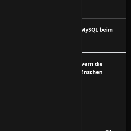
virtuellen Servern?
Ist Apache, PHP, Perl oder MySQL beim
Basissystem installiert?
Kann beim dedizierten Servern die
Festplatte nach meinen W?nschen
partitioniert werden?
Wieviel cm ist 1 HE?