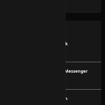
registriert ist?
Allgemeines
SMTP-AUTH mit MS Outlook
Konfigurieren
SMTP-AUTH mit Netscape Messenger
konfigurieren
Webmail Zugang einrichten