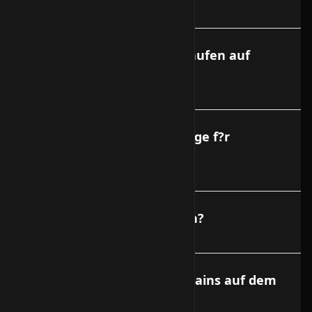
Welche Betriebssysteme laufen auf
Vservern?
Gibt es Reverse DNS Eintr?ge f?r
Vserver?
Was darf installiert werden?
Kann ich auch eigene Domains auf dem
Vserver hosten?