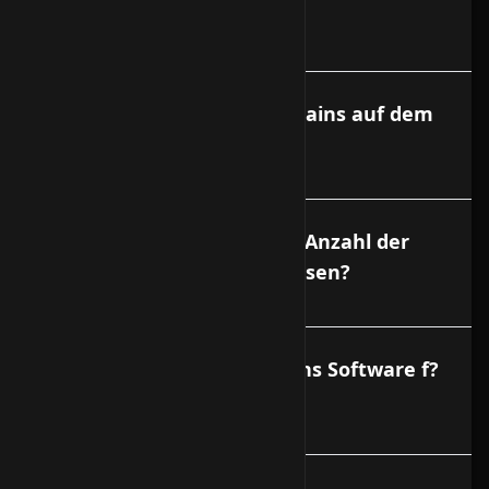
Ist Port 6667 gesperrt?
Kann ich auch eigene Domains auf dem
Vserver hosten?
Gibt es Begrenzungen der Anzahl der
Domains oder E-Mail Adressen?
Gibt es eine Administrations Software f?
r den Vserver?