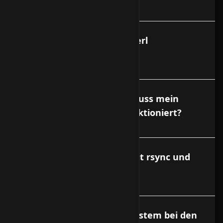
Wie lautet der Pfad zum Perl
Interpreter?
Welche Berechtigungen muss mein
Script haben, damit es funktioniert?
Wie kopiere ich Dateien mit rsync und
scp?
Was beinhaltet ein Basissystem bei den