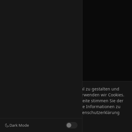
Um unsere Webseite für Sie optimal zu gestalten und
fortlaufend verbessern zu können, verwenden wir Cookies.
Durch die weitere Nutzung der Webseite stimmen Sie der
Verwendung von Cookies zu. Weitere Informationen zu
Cookies erhalten Sie in unserer
Datenschutzerklärung
OK
Dark Mode